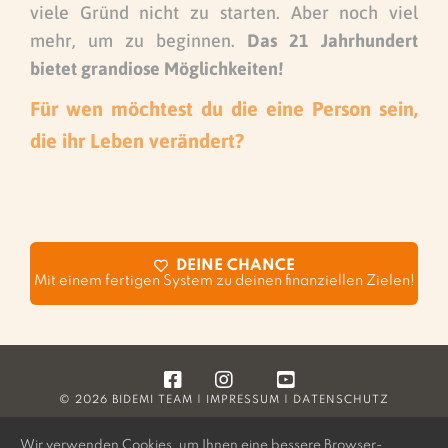
viele Gründ nicht zu starten. Aber noch viel
mehr, um zu beginnen.
Das 21 Jahrhundert
bietet grandiose Möglichkeiten!
Für wen möchtest du die eine Person sein,
die ihr Leben verändert?
DEINE CHANCE
Mit einem fertigen System zu deinen finanziellen Zielen!
© 2026 BIDEMI TEAM |
IMPRESSUM
|
DATENSCHUTZ
Wir verwenden Cookies, um Ihnen eine bessere Browser-